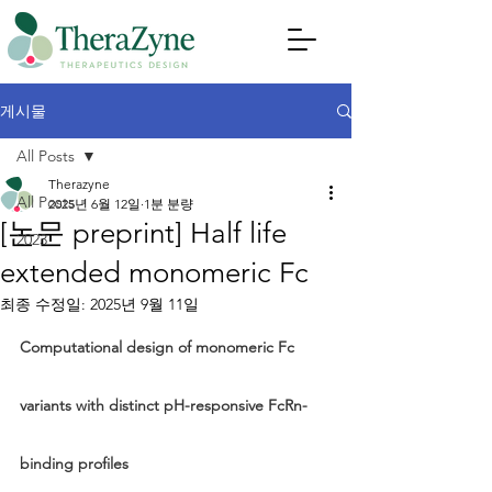
게시물
All Posts
Therazyne
All Posts
2025년 6월 12일
1분 분량
[논문 preprint] Half life
2023
extended monomeric Fc
최종 수정일:
2025년 9월 11일
Computational design of monomeric Fc 
variants with distinct pH-responsive FcRn-
binding profiles